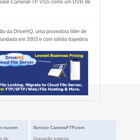
oftware CameraFTP VSS como um DVR de
o da DriveHQ, uma provedora líder de
fundada em 2003 e com sólida trajetória
em nuvem
Serviço CameraFTP.com
s de
Gravação externa