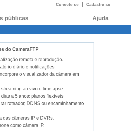
|
Conecte-se
Cadastre-se
s públicas
Ajuda
ades do CameraFTP
alização remota e reprodução.
atório diário e notificações.
 incorpore o visualizador da câmera em
 streaming ao vivo e timelapse.
dias a 5 anos; planos flexíveis.
gurar roteador, DDNS ou encaminhamento
ia das câmeras IP e DVRs.
phone como câmera IP.