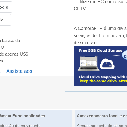
- Utilize um PC com o s
CFTV.
le
A CameraFTP é uma divisã
serviços de TI em nuvem, 
 básico do
de sucesso.
TO;
 de apenas US$
ês.
E
Assista aos
âmera Funcionalidades
Armazenamento local e 
etecção de movimento
Armazenamento de câmera