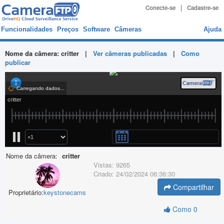
|
Conecte-se
Cadastre-se
Funcionalidades
Preços
Software
Câmeras
Ajuda
Nome da câmera:
critter
|
Ver câmeras publicadas
|
Como
publicar
Nome da câmera:
critter
Vistas:
9265
Criado:
24/02/2024 06:36:30
Compartilhar
Proprietário:
keystonecams
Como
0