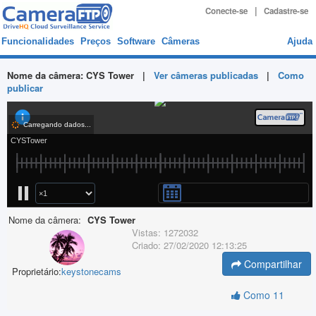
|
Conecte-se
Cadastre-se
Funcionalidades
Preços
Software
Câmeras
Ajuda
Nome da câmera:
CYS Tower
|
Ver câmeras publicadas
|
Como
publicar
Nome da câmera:
CYS Tower
Vistas:
1272032
Criado:
27/02/2020 12:13:25
Compartilhar
Proprietário:
keystonecams
Como
11