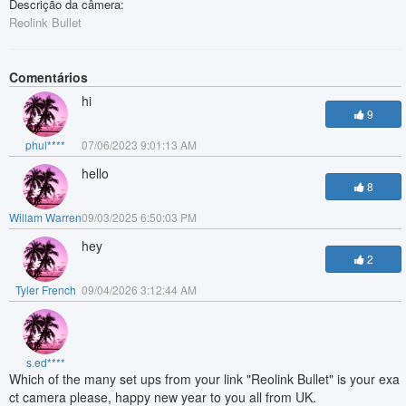
Descrição da câmera:
Reolink Bullet
Comentários
hi
9
phul****
07/06/2023 9:01:13 AM
hello
8
Willam Warren
09/03/2025 6:50:03 PM
hey
2
Tyler French
09/04/2026 3:12:44 AM
s.ed****
Which of the many set ups from your link "Reolink Bullet" is your exa
ct camera please, happy new year to you all from UK.