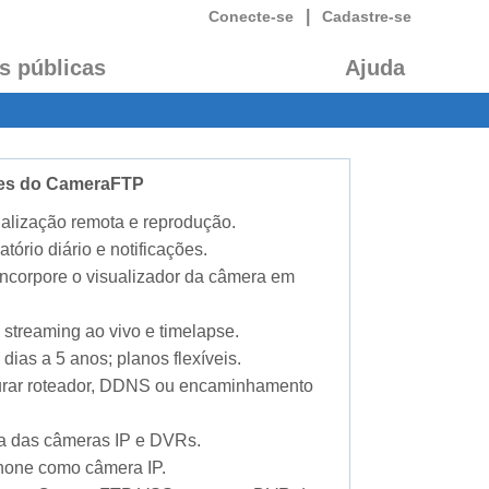
|
Conecte-se
Cadastre-se
s públicas
Ajuda
ades do CameraFTP
alização remota e reprodução.
atório diário e notificações.
 incorpore o visualizador da câmera em
 streaming ao vivo e timelapse.
dias a 5 anos; planos flexíveis.
gurar roteador, DDNS ou encaminhamento
ia das câmeras IP e DVRs.
phone como câmera IP.