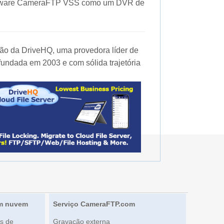
oftware CameraFTP VSS como um DVR de
o da DriveHQ, uma provedora líder de
fundada em 2003 e com sólida trajetória
em nuvem
Serviço CameraFTP.com
s de
Gravação externa