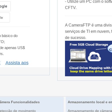
- Utilize um PC com o s
CFTV.
le
A CameraFTP é uma divisã
serviços de TI em nuvem, 
 básico do
de sucesso.
TO;
 de apenas US$
ês.
E
Assista aos
âmera Funcionalidades
Armazenamento local e 
etecção de movimento
Armazenamento de câmera