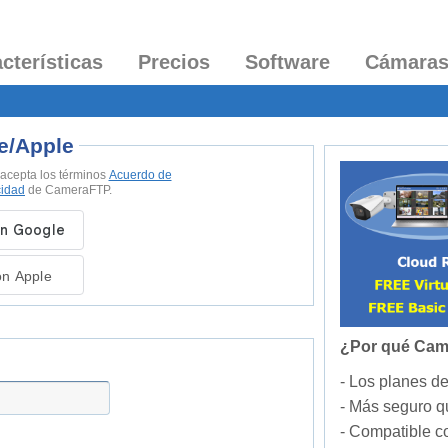
cterísticas
Precios
Software
Cámara
e/Apple
 acepta los términos
Acuerdo de
cidad
de CameraFTP.
on Apple
¿Por qué Ca
- Los planes de
- Más seguro q
- Compatible c