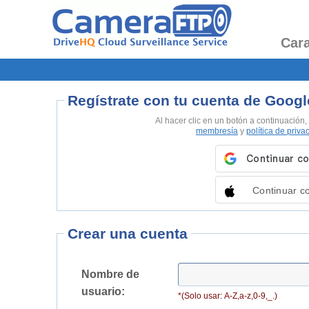
Cara
Regístrate con tu cuenta de Googl
Al hacer clic en un botón a continuación,
membresía
y
política de priva
Continuar c
Crear una cuenta
Nombre de
usuario:
*(Solo usar: A-Z,a-z,0-9,_.)