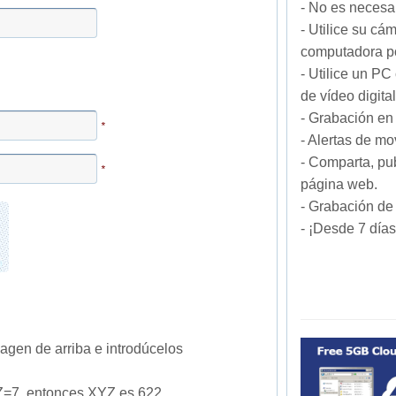
- No es necesar
- Utilice su cám
computadora po
- Utilice un P
de vídeo digit
- Grabación en 
*
- Alertas de mo
- Comparta, pub
*
página web.
- Grabación de 
- ¡Desde 7 días
agen de arriba e introdúcelos
Z=7, entonces XYZ es 622.