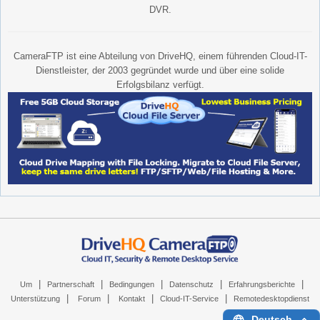
DVR.
CameraFTP ist eine Abteilung von DriveHQ, einem führenden Cloud-IT-
Dienstleister, der 2003 gegründet wurde und über eine solide
Erfolgsbilanz verfügt.
|
|
|
|
|
Um
Partnerschaft
Bedingungen
Datenschutz
Erfahrungsberichte
|
|
|
|
Unterstützung
Forum
Kontakt
Cloud-IT-Service
Remotedesktopdienst
Deutsch