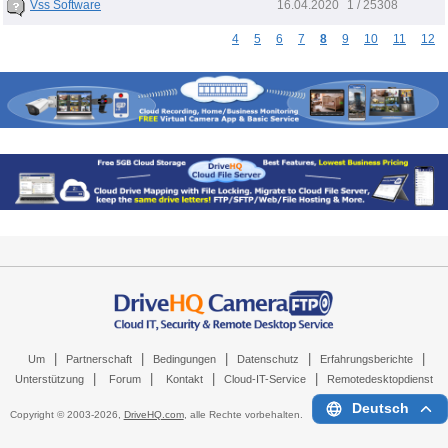
16.04.2020
Vss Software
1 / 25308
4
5
6
7
8
9
10
11
12
|
|
|
|
|
Um
Partnerschaft
Bedingungen
Datenschutz
Erfahrungsberichte
|
|
|
|
Unterstützung
Forum
Kontakt
Cloud-IT-Service
Remotedesktopdienst
Deutsch
Copyright © 2003-
2026,
DriveHQ.com
, alle Rechte vorbehalten.