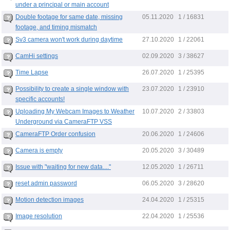
under a principal or main account
05.11.2020
Double footage for same date, missing
1 / 16831
footage, and timing mismatch
27.10.2020
Sv3 camera won't work during daytime
1 / 22061
02.09.2020
CamHi settings
3 / 38627
26.07.2020
Time Lapse
1 / 25395
23.07.2020
Possibility to create a single window with
1 / 23910
specific accounts!
10.07.2020
Uploading My Webcam Images to Weather
2 / 33803
Underground via CameraFTP VSS
20.06.2020
CameraFTP Order confusion
1 / 24606
20.05.2020
Camera is empty
3 / 30489
12.05.2020
Issue with "waiting for new data...."
1 / 26711
06.05.2020
reset admin password
3 / 28620
24.04.2020
Motion detection images
1 / 25315
22.04.2020
Image resolution
1 / 25536