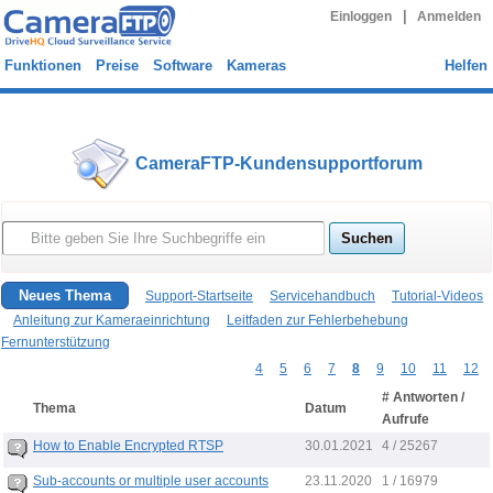
|
Einloggen
Anmelden
Funktionen
Preise
Software
Kameras
Helfen
CameraFTP-Kundensupportforum
Neues Thema
Support-Startseite
Servicehandbuch
Tutorial-Videos
Anleitung zur Kameraeinrichtung
Leitfaden zur Fehlerbehebung
Fernunterstützung
4
5
6
7
8
9
10
11
12
# Antworten /
Thema
Datum
Aufrufe
30.01.2021
How to Enable Encrypted RTSP
4 / 25267
23.11.2020
Sub-accounts or multiple user accounts
1 / 16979