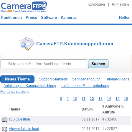
|
Einloggen
Anmelden
Funktionen
Preise
Software
Kameras
Helfen
CameraFTP-Kundensupportforum
Neues Thema
Support-Startseite
Servicehandbuch
Tutorial-Videos
Anleitung zur Kameraeinrichtung
Leitfaden zur Fehlerbehebung
Fernunterstützung
8
9
10
11
12
13
14
15
16
# Antworten /
Thema
Datum
Aufrufe
02.11.2017
IOS Question
4 / 32460
02.11.2017
Viewer fails to load
1 / 22527