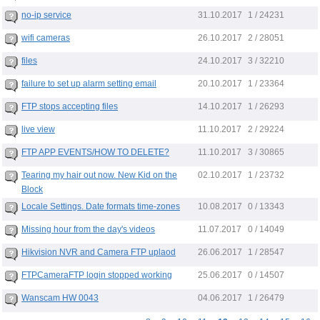
31.10.2017
no-ip service
1 / 24231
26.10.2017
wifi cameras
2 / 28051
24.10.2017
files
3 / 32210
20.10.2017
failure to set up alarm setting email
1 / 23364
14.10.2017
FTP stops accepting files
1 / 26293
11.10.2017
live view
2 / 29224
11.10.2017
FTP APP EVENTS/HOW TO DELETE?
3 / 30865
02.10.2017
Tearing my hair out now. New Kid on the
1 / 23732
Block
10.08.2017
Locale Settings. Date formats time-zones
0 / 13343
11.07.2017
Missing hour from the day's videos
0 / 14049
26.06.2017
Hikvision NVR and Camera FTP uplaod
1 / 28547
25.06.2017
FTPCameraFTP login stopped working
0 / 14507
04.06.2017
Wanscam HW 0043
1 / 26479