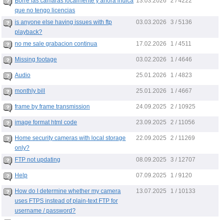
13.03.2026
Borre las camaras localmente y ahora indica
2 / 4222
que no tengo licencias
03.03.2026
is anyone else having issues with ftp
3 / 5136
playback?
17.02.2026
no me sale grabacion continua
1 / 4511
03.02.2026
Missing footage
1 / 4646
25.01.2026
Audio
1 / 4823
25.01.2026
monthly bill
1 / 4667
24.09.2025
frame by frame transmission
2 / 10925
23.09.2025
image format html code
2 / 11056
22.09.2025
Home security cameras with local storage
2 / 11269
only?
08.09.2025
FTP not updating
3 / 12707
07.09.2025
Help
1 / 9120
13.07.2025
How do I determine whether my camera
1 / 10133
uses FTPS instead of plain-text FTP for
username / password?