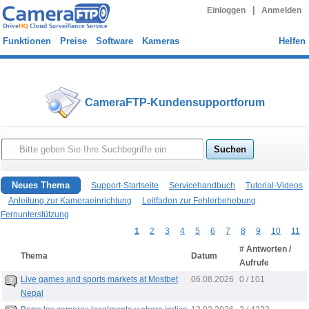
|
Einloggen
Anmelden
Funktionen
Preise
Software
Kameras
Helfen
CameraFTP-Kundensupportforum
Neues Thema
Support-Startseite
Servicehandbuch
Tutorial-Videos
Anleitung zur Kameraeinrichtung
Leitfaden zur Fehlerbehebung
Fernunterstützung
1
2
3
4
5
6
7
8
9
10
11
# Antworten /
Thema
Datum
Aufrufe
06.08.2026
Live games and sports markets at Mostbet
0 / 101
Nepal