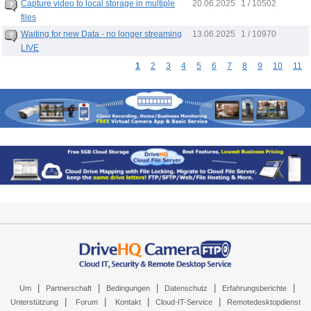
20.06.2025
Capture video to local storage in multiple
1 / 10502
files
13.06.2025
Waiting for new Data - no longer streaming
1 / 10970
LIVE
1
2
3
4
5
6
7
8
9
10
11
|
|
|
|
|
Um
Partnerschaft
Bedingungen
Datenschutz
Erfahrungsberichte
|
|
|
|
Unterstützung
Forum
Kontakt
Cloud-IT-Service
Remotedesktopdienst