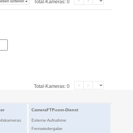
<
>
ieben sortieren
Total-Kameras:
0
<
>
Total-Kameras:
0
her
CameraFTP.com-Dienst
eitskameras
Externe Aufnahme
Fernwiedergabe