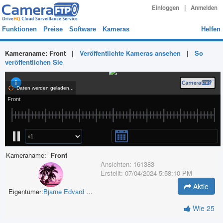
|
Einloggen
Anmelden
Funktionen
Preise
Software
Kameras
Helfen
Kameraname:
Front
|
Veröffentlichte Kameras ansehen
|
So
veröffentlichen Sie
Kameraname:
Front
Ansichten:
161383
Erstellt:
07/04/2024 5:58:10 PM
Aktie
Eigentümer:
Bjarne Edvard Petersen
Wie
25