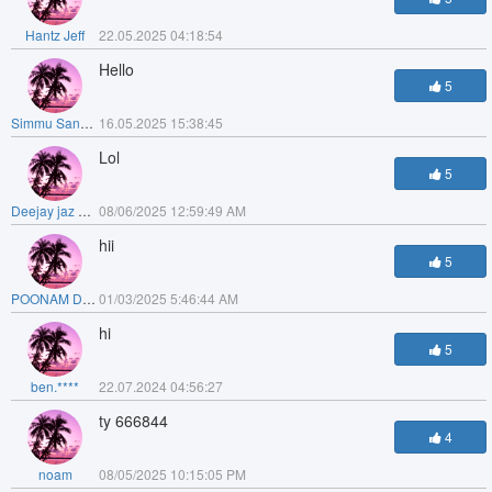
Hantz Jeff
22.05.2025 04:18:54
Hello
5
Simmu Sandhu
16.05.2025 15:38:45
Lol
5
Deejay jaz Dj jaz
08/06/2025 12:59:49 AM
hii
5
POONAM DUBEY
01/03/2025 5:46:44 AM
hi
5
ben.****
22.07.2024 04:56:27
ty 666844
4
noam
08/05/2025 10:15:05 PM