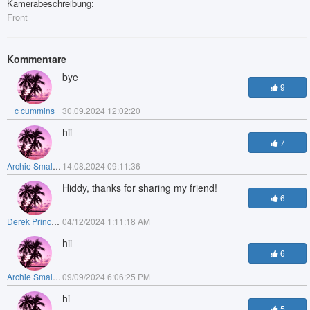
Kamerabeschreibung:
Front
Kommentare
bye
9
c cummins
30.09.2024 12:02:20
hii
7
Archie Smallwood
14.08.2024 09:11:36
Hiddy, thanks for sharing my friend!
6
Derek Prince Weems Music
04/12/2024 1:11:18 AM
hii
6
Archie Smallwood
09/09/2024 6:06:25 PM
hi
5