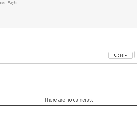
ai, #uytin
Cities
There are no cameras.