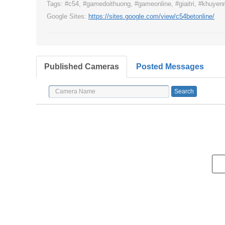
Tags: #c54, #gamedoithuong, #gameonline, #giaitri, #khuyenm
Google Sites:
https://sites.google.com/view/c54betonline/
Published Cameras
Posted Messages