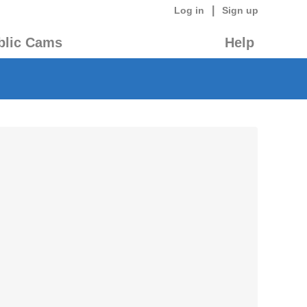
|
Log in
Sign up
blic Cams
Help