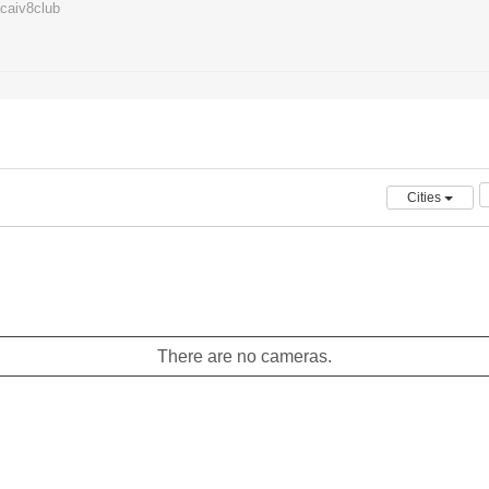
caiv8club
Cities
There are no cameras.