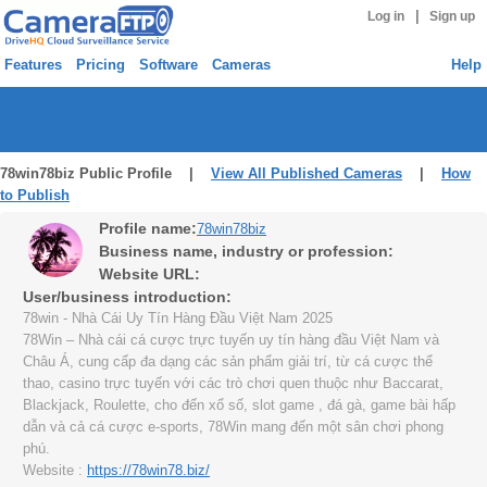
|
Log in
Sign up
Features
Pricing
Software
Cameras
Help
78win78biz Public Profile |
View All Published Cameras
|
How
to Publish
Profile name:
78win78biz
Business name, industry or profession:
Website URL:
User/business introduction:
78win - Nhà Cái Uy Tín Hàng Đầu Việt Nam 2025
78Win – Nhà cái cá cược trực tuyến uy tín hàng đầu Việt Nam và
Châu Á, cung cấp đa dạng các sản phẩm giải trí, từ cá cược thể
thao, casino trực tuyến với các trò chơi quen thuộc như Baccarat,
Blackjack, Roulette, cho đến xổ số, slot game , đá gà, game bài hấp
dẫn và cả cá cược e-sports, 78Win mang đến một sân chơi phong
phú.
Website :
https://78win78.biz/