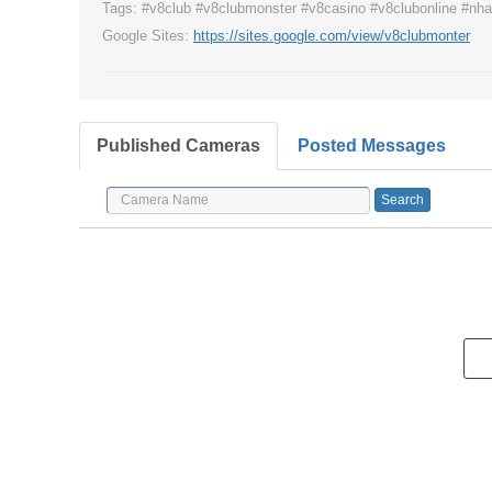
Tags: #v8club #v8clubmonster #v8casino #v8clubonline #nha
Google Sites:
https://sites.google.com/view/v8clubmonter
Published Cameras
Posted Messages