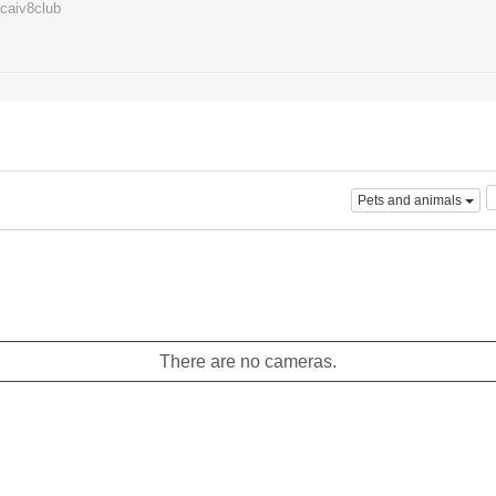
caiv8club
Pets and animals
There are no cameras.