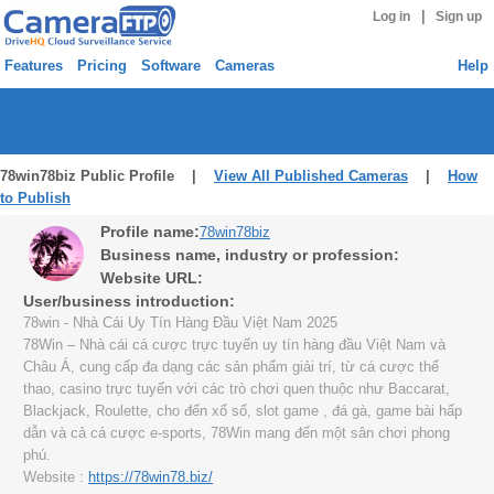
|
Log in
Sign up
Features
Pricing
Software
Cameras
Help
78win78biz Public Profile |
View All Published Cameras
|
How
to Publish
Profile name:
78win78biz
Business name, industry or profession:
Website URL:
User/business introduction:
78win - Nhà Cái Uy Tín Hàng Đầu Việt Nam 2025
78Win – Nhà cái cá cược trực tuyến uy tín hàng đầu Việt Nam và
Châu Á, cung cấp đa dạng các sản phẩm giải trí, từ cá cược thể
thao, casino trực tuyến với các trò chơi quen thuộc như Baccarat,
Blackjack, Roulette, cho đến xổ số, slot game , đá gà, game bài hấp
dẫn và cả cá cược e-sports, 78Win mang đến một sân chơi phong
phú.
Website :
https://78win78.biz/