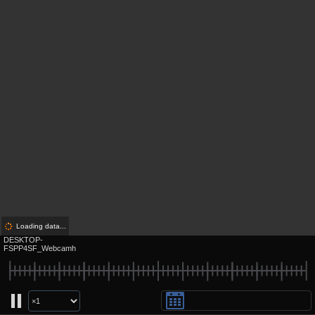
Loading data...
DESKTOP-
FSPP4SF_Webcamh